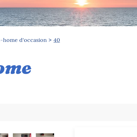
l-home d'occasion
40
home