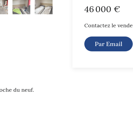
46 000 €
Contactez le vende
Par Email
oche du neuf.
²