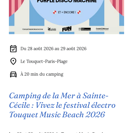
event_available
Du 28 août 2026 au 29 août 2026
location_on
Le Touquet-Paris-Plage
directions_car
À 20 min du camping
Camping de la Mer à Sainte-
Cécile : Vivez le festival électro
Touquet Music Beach 2026